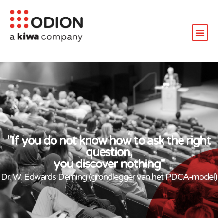
"If you do not know how to ask the right
question,
you discover nothing"
Dr. W. Edwards Deming (grondlegger van het PDCA-model)