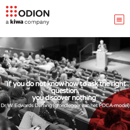
"If you do not know how to ask the right
question,
you discover nothing"
Dr. W. Edwards Deming (grondlegger van het PDCA-model)