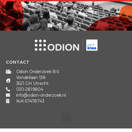
CONTACT
Odion Onderzoek B.V.
Vondellaan 138
3521 GH Utrecht
030-2819804
info@odion-onderzoek.nl
KvK 67478743