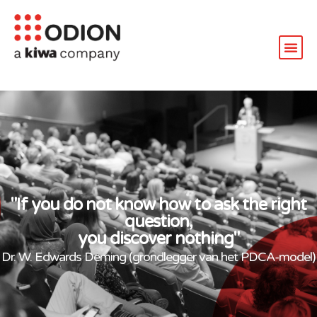
"If you do not know how to ask the right
question,
you discover nothing"
Dr. W. Edwards Deming (grondlegger van het PDCA-model)